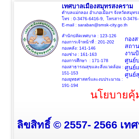
เทศบาลเมืองสมุทรสงคราม
ตำบลแม่กลอง อำเภอเมืองฯ จังหวัดสมุ
โทร : 0-3476-6416-9, โทรสาร 0-3476
E-mail :
saraban@smsk-city.go.th
สำนักปลัดเทศบาล : 123-126
กองสว
กองการเจ้าหน้าที่ : 201-202
สถาน
กองคลัง: 141-146
งานป
กองช่าง :
161-163
ศูนย
กองการศึกษา : 171-178
กองสาธารณสุขและสิ่งแวดล้อม :
ศูนย์
151-153
ศูนย์
กองยุทธศาสตร์และงบประมาณ :
191-194
นโยบายคุ้
ลิขสิทธิ์ © 2557- 2566 เท