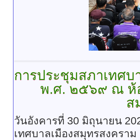
การประชุมสภาเทศบา
พ.ศ. ๒๕๖๙ ณ ห้
ส
วันอังคารที่ 30 มิถุนายน 2
เทศบาลเมืองสมุทรสงคราม