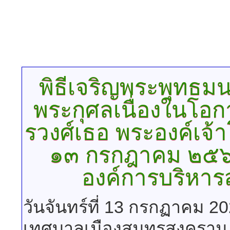
พิธีเจริญพระพุทธม
พระกุศลเนื่องในโอก
รวงศ์เธอ
พระองค์เจ้า
๑๓ กรกฎาคม ๒๕๖
องค์การบริหาร
วันจันทร์ที่ 13 กรกฏาคม 2
เทศบาลเมืองสมุทรสงคราม