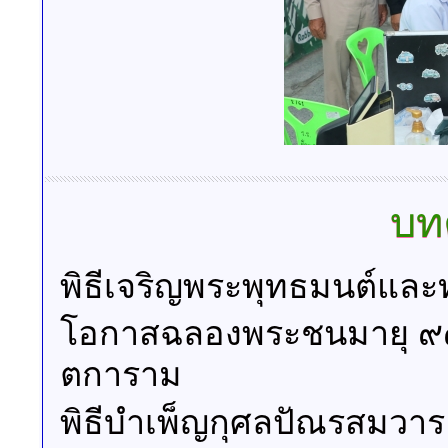
บท
พิธีเจริญพระพุทธมนต์และ
โอกาสฉลองพระชนมายุ ๙๙
ตการาม
พิธีบำเพ็ญกุศลปัณรสมวาร 