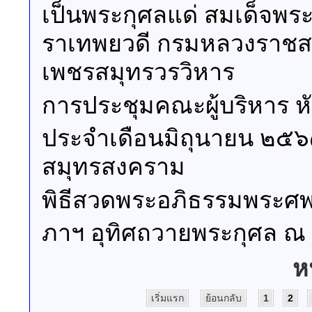
เป็นพระกุศลแด่ สมเด็จพระเ
ราเทพยวดี กรมหลวงราชสาร
เพชรสมุทรวรวิหาร
การประชุมคณะผู้บริหาร 
ประจำเดือนมิถุนายน ๒๕๖
สมุทรสงคราม
พิธีสวดพระอภิธรรมพระศพ ส
ภาฯ อุทิศถวายพระกุศล ณ 
ห
เริ่มแรก
ย้อนกลับ
1
2