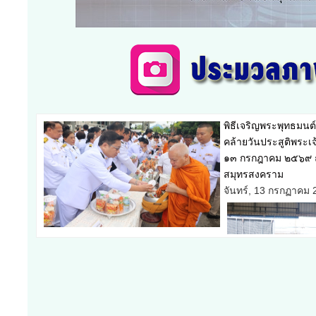
พิธีเจริญพระพุทธมนต
คล้ายวันประสูติพระเ
๑๓ กรกฎาคม ๒๕๖๙ ณ 
สมุทรสงคราม
จันทร์, 13 กรกฏาคม 