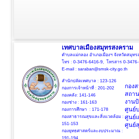
เทศบาลเมืองสมุทรสงคราม
ตำบลแม่กลอง อำเภอเมืองฯ จังหวัดสมุ
โทร : 0-3476-6416-9, โทรสาร 0-3476
E-mail :
saraban@smsk-city.go.th
สำนักปลัดเทศบาล : 123-126
กองสว
กองการเจ้าหน้าที่ : 201-202
สถาน
กองคลัง: 141-146
งานป
กองช่าง :
161-163
ศูนย
กองการศึกษา : 171-178
กองสาธารณสุขและสิ่งแวดล้อม :
ศูนย์
151-153
ศูนย์
กองยุทธศาสตร์และงบประมาณ :
191-194