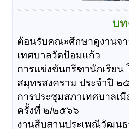
บทค
ต้อนรับคณะศึกษาดูงานจา
เทศบาลวัดป้อมแก้ว
การแข่งขันกรีฑานักเรียน 
สมุทรสงคราม ประจำปี ๒
การประชุมสภาเทศบาลเมือ
ครั้งที่ ๒/๒๕๖๖
งานสืบสานประเพณีวัฒนธร