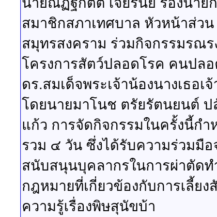
นายณัฏฐกิตติ์ เจียรนัย รองนา
สมาชิกสภาเทศบาล หัวหน้าส่วน 
สมุทรสงคราม ร่วมกิจกรรมรณรงค์
โครงการสัตว์ปลอดโรค คนปลอด
ดร.สมเด็จพระเจ้าน้องนางเธอเจ
โดยนายมาโนช ตรัยรัตนยนต์ ปลั
แก้ว
การจัดกิจกรรมในครั้งนี้กำ
รวม ๔ วัน ซึ่งได้รับความร่วมม
สนับสนุนบุคลากรในการผ่าตัดทำ
กฎหมายที่เกี่ยวข้องกับการเลี้ย
ความรู้เรื่องพิษสุนัขบ้า