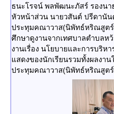
ธนะโรจน์ พลพัฒนะภัสร์ รองนา
หัวหน้าส่วน นายวสันต์ ปรีดานั
ประทุมคณาวาส(นิพัทธ์หริณสูตร
ศึกษาดูงานจากเทศบาลตำบลหว้ย
งานเรื่อง นโยบายและการบริห
แสดงของนักเรียนรวมทั้งผลงาน
ประทุมคณาวาส(นิพัทธ์หริณสูตร์