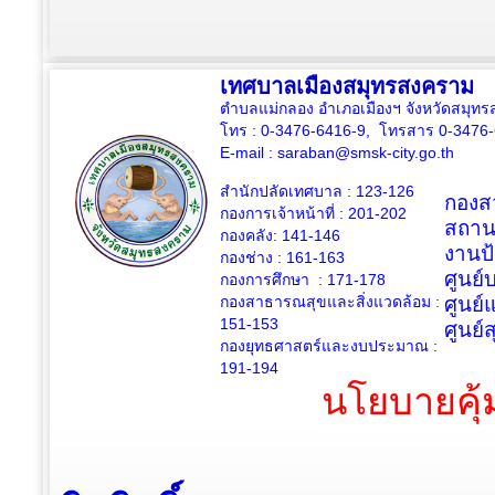
เทศบาลเมืองสมุทรสงคราม
ตำบลแม่กลอง อำเภอเมืองฯ จังหวัดสมุ
โทร : 0-3476-6416-9, โทรสาร 0-3476
E-mail :
saraban@smsk-city.go.th
สำนักปลัดเทศบาล : 123-126
กองสว
กองการเจ้าหน้าที่ : 201-202
สถาน
กองคลัง: 141-146
งานป
กองช่าง :
161-163
ศูนย
กองการศึกษา : 171-178
กองสาธารณสุขและสิ่งแวดล้อม :
ศูนย์
151-153
ศูนย์
กองยุทธศาสตร์และงบประมาณ :
191-194
นโยบายคุ้