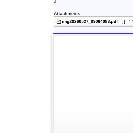
Â
Attachments:
img20260527_09064083.pdf
[ ]
4