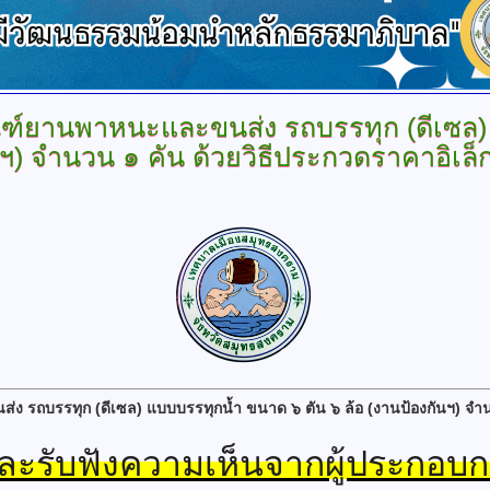
ัณฑ์ยานพาหนะและขนส่ง รถบรรทุก (ดีเซล
นฯ) จำนวน ๑ คัน ด้วยวิธีประกวดราคาอิเล็ก
ง รถบรรทุก (ดีเซล) แบบบรรทุกน้ำ ขนาด ๖ ตัน ๖ ล้อ (งานป้องกันฯ) จำ
ะรับฟังความเห็นจากผู้ประกอบการฯ