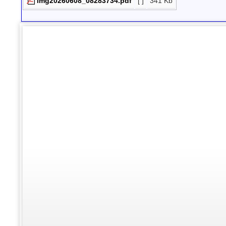
img20260608_08283734.pdf
[ ]
341 Kb