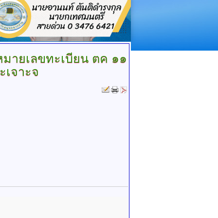
 หมายเลขทะเบียน ตค ๑๑
าะเจาะจ