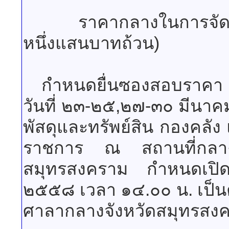
ราคากลางในการจัดซื้อใน
หนึ่งแสนบาทถ้วน)
กำหนดยื่นซองสอบราคา ระ
วันที่ ๒๓-๒๕,๒๗-๓๐ มีน
พัสดุและทรัพย์สิน กองคลั
ราชการ ณ สถานที่กลาง
สมุทรสงคราม กำหนดเปิ
๒๕๕๘ เวลา ๑๔.๐๐ น. เป็น
ศาลากลางจังหวัดสมุทรสง