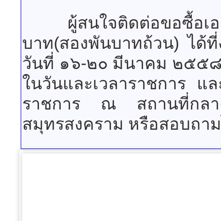
ผู้สนใจติดต่อขอซื้อเอ
บาท(สองพันบาทถ้วน) ได้ที่
วันที่ ๑๖-๒๐ มีนาคม ๒๕๕
ในวันและเวลาราชการ แล
ราชการ ณ สถานที่กลาง
สมุทรสงคราม หรือสอบถาม