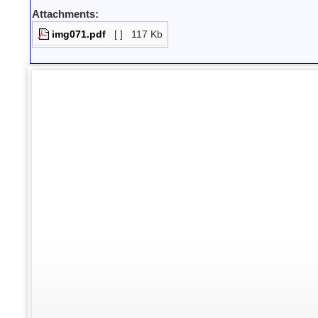
Attachments:
img071.pdf
[ ]
117 Kb