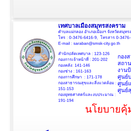
เทศบาลเมืองสมุทรสงคราม
ตำบลแม่กลอง อำเภอเมืองฯ จังหวัดสมุ
โทร : 0-3476-6416-9, โทรสาร 0-3476
E-mail :
saraban@smsk-city.go.th
สำนักปลัดเทศบาล : 123-126
กองสว
กองการเจ้าหน้าที่ : 201-202
สถาน
กองคลัง: 141-146
งานป
กองช่าง :
161-163
ศูนย
กองการศึกษา : 171-178
กองสาธารณสุขและสิ่งแวดล้อม :
ศูนย์
151-153
ศูนย์
กองยุทธศาสตร์และงบประมาณ :
191-194
นโยบายคุ้