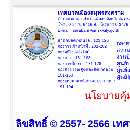
เทศบาลเมืองสมุทรสงคราม
ตำบลแม่กลอง อำเภอเมืองฯ จังหวัดสมุ
โทร : 0-3476-6416-9, โทรสาร 0-3476
E-mail :
saraban@smsk-city.go.th
สำนักปลัดเทศบาล : 123-126
กองสว
กองการเจ้าหน้าที่ : 201-202
สถาน
กองคลัง: 141-146
งานป
กองช่าง :
161-163
ศูนย
กองการศึกษา : 171-178
กองสาธารณสุขและสิ่งแวดล้อม :
ศูนย์
151-153
ศูนย์
กองยุทธศาสตร์และงบประมาณ :
191-194
นโยบายคุ้
ลิขสิทธิ์ © 2557- 2566 เท