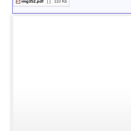
img352.pdf
[ ]
110 Kb