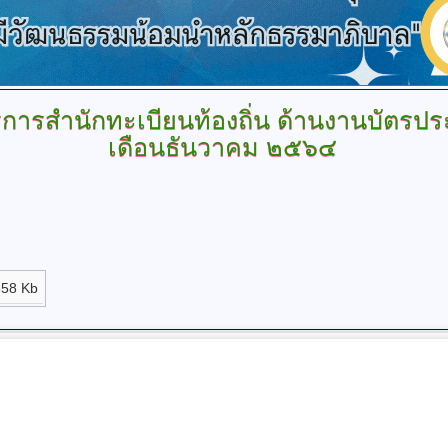
การสำนักทะเบียนท้องถิ่น
ด้านงานบัตรปร
เดือนธันวาคม ๒๕๖๔
658 Kb