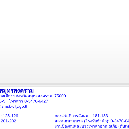
งสมุทรสงคราม
ภอเมืองฯ จังหวัดสมุทรสงคราม 75000
16-9, โทรสาร 0-3476-6427
smsk-city.go.th
: 123-126
กองสวัสดิการสังคม : 181-183
: 201-202
สถานธนานุบาล
(โรงรับจำนำ):
0-3476-6
งานป้องกันและบรรเทาสาธาณณภัย (ดับเพล