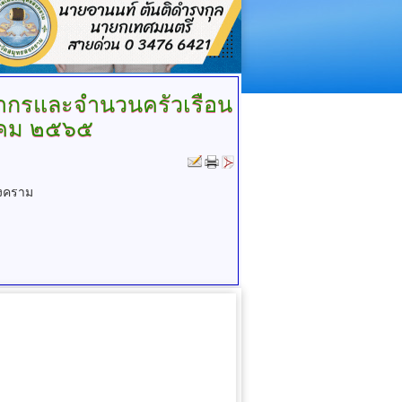
กรและจำนวนครัวเรือน
าคม ๒๕๖๕
งคราม