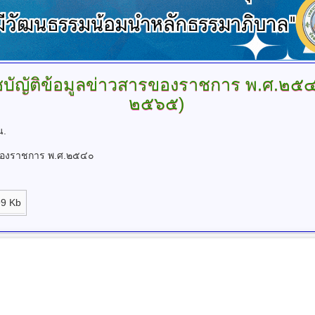
าชบัญัติข้อมูลข่าวสารของราชการ
พ.ศ.๒๕๔
๒๕๖๕)
น.
ารของราชการ พ.ศ.๒๕๔๐
9 Kb