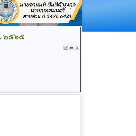
ณ ๒๕๖๕