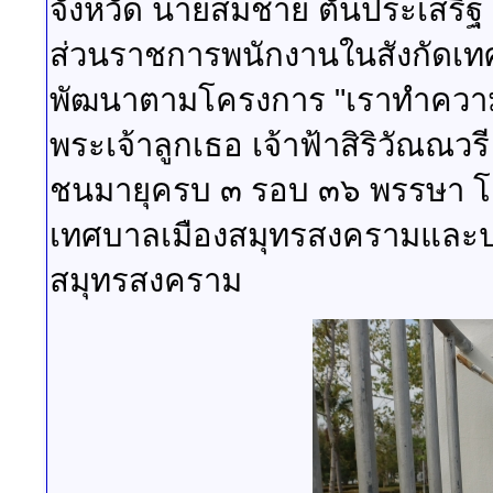
จังหวัด นายสมชาย ตันประเสริฐ
ส่วนราชการพนักงานในสังกัดเท
พัฒนาตามโครงการ "เราทำความ ดี
พระเจ้าลูกเธอ เจ้าฟ้าสิริวัณณ
ชนมายุครบ ๓ รอบ ๓๖ พรรษา
โ
เทศบาลเมืองสมุทรสงครามและปรั
สมุทรสงคราม