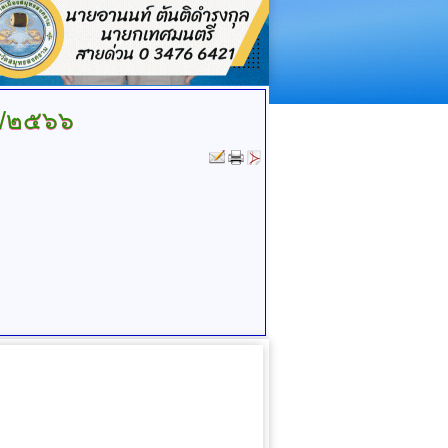
๒๐/๒๕๖๖