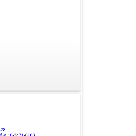
428
ิง) :
0-3471-0188