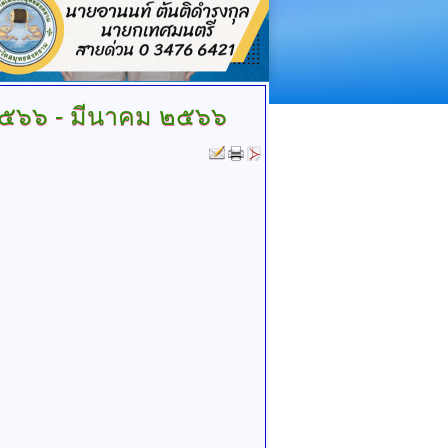
 ๒๕๖๖ - มีนาคม ๒๕๖๖