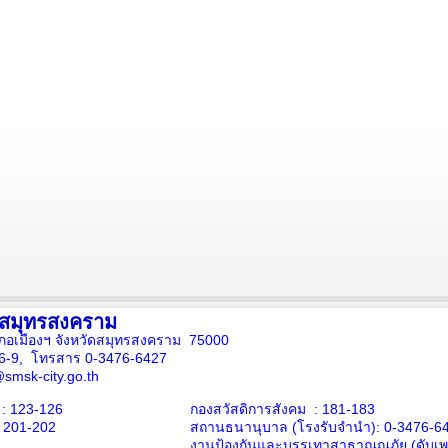
งสมุทรสงคราม
ภอเมืองฯ จังหวัดสมุทรสงคราม 75000
16-9, โทรสาร 0-3476-6427
smsk-city.go.th
: 123-126
กองสวัสดิการสังคม : 181-183
: 201-202
สถานธนานุบาล
(โรงรับจำนำ):
0-3476-6
งานป้องกันและบรรเทาสาธาณณภัย (ดับเพล