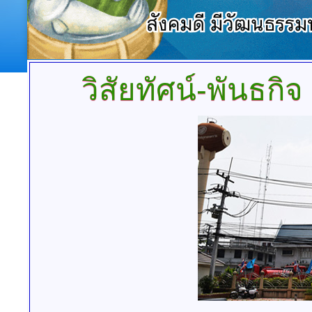
วิสัยทัศน์-พันธกิจ