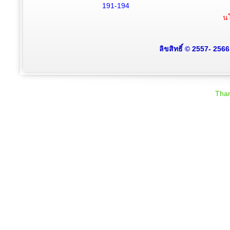
191-194
นโ
ลิขสิทธิ์ © 2557- 256
Than