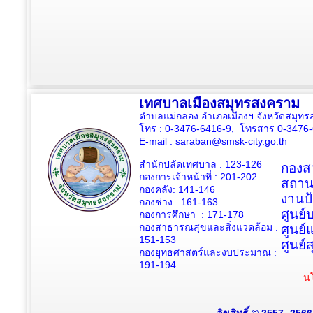
เทศบาลเมืองสมุทรสงคราม
ตำบลแม่กลอง อำเภอเมืองฯ จังหวัดสมุ
โทร : 0-3476-6416-9, โทรสาร 0-3476
E-mail :
saraban@smsk-city.go.th
สำนักปลัดเทศบาล : 123-126
กองสว
กองการเจ้าหน้าที่ : 201-202
สถาน
กองคลัง: 141-146
งานป
กองช่าง :
161-163
ศูนย
กองการศึกษา : 171-178
กองสาธารณสุขและสิ่งแวดล้อม :
ศูนย์
151-153
ศูนย์
กองยุทธศาสตร์และงบประมาณ :
191-194
นโ