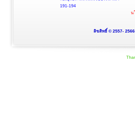
191-194
นโ
ลิขสิทธิ์ © 2557- 256
Than