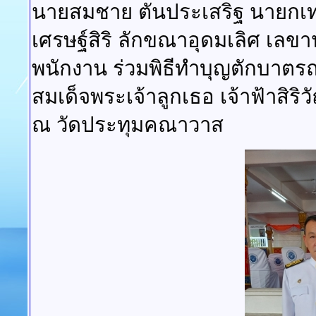
นายสมชาย ตันประเสริฐ นายกเท
เศรษฐ์สิริ ลักขณาอุดมเลิศ เลข
พนักงาน ร่วมพิธีทำบุญตักบาตร
สมเด็จพระเจ้าลูกเธอ เจ้าฟ้าส
ณ วัดประทุมคณาวาส