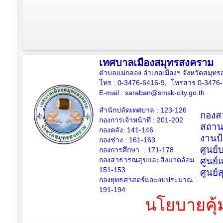
เทศบาลเมืองสมุทรสงคราม
ตำบลแม่กลอง อำเภอเมืองฯ จังหวัดสมุ
โทร : 0-3476-6416-9, โทรสาร 0-3476
E-mail :
saraban@smsk-city.go.th
สำนักปลัดเทศบาล : 123-126
กองสว
กองการเจ้าหน้าที่ : 201-202
สถาน
กองคลัง: 141-146
งานป
กองช่าง :
161-163
ศูนย
กองการศึกษา : 171-178
กองสาธารณสุขและสิ่งแวดล้อม :
ศูนย์
151-153
ศูนย์
กองยุทธศาสตร์และงบประมาณ :
191-194
นโยบายคุ้