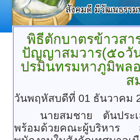
พิธีตักบาตรข้าวสา
ปัญญาสมวาร(๕๐วัน
ปรมินทรมหาภูมิพลอ
ส
วันพฤหัสบดีที่ 01 ธันวาคม 
นายสมชาย ตันประเสริฐ
พร้อมด้วยคณะผู้บริหาร