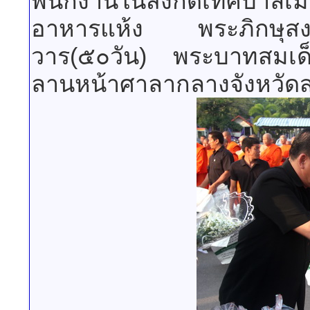
พนักงานในสังกัดเทศบาลเม
อาหารแห้ง พระภิกษุสงฆ
วาร(๕๐วัน) พระบาทสมเด
ลานหน้าศาลากลางจังหวัด