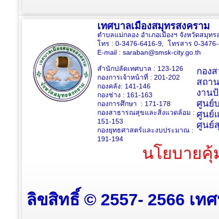
เทศบาลเมืองสมุทรสงคราม
ตำบลแม่กลอง อำเภอเมืองฯ จังหวัดสมุ
โทร : 0-3476-6416-9, โทรสาร 0-3476
E-mail :
saraban@smsk-city.go.th
สำนักปลัดเทศบาล : 123-126
กองสว
กองการเจ้าหน้าที่ : 201-202
สถาน
กองคลัง: 141-146
งานป
กองช่าง :
161-163
ศูนย
กองการศึกษา : 171-178
กองสาธารณสุขและสิ่งแวดล้อม :
ศูนย์
151-153
ศูนย์
กองยุทธศาสตร์และงบประมาณ :
191-194
นโยบายคุ้
ลิขสิทธิ์ © 2557- 2566 เท