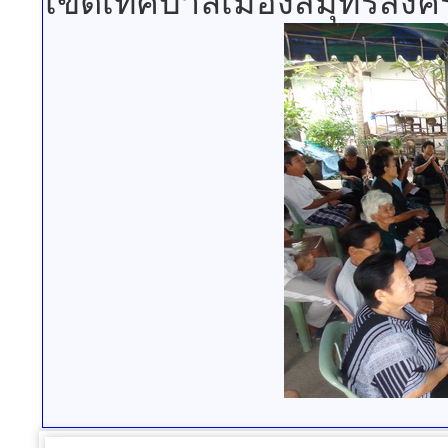
เขตเทศบาลเมืองสมุทรสงค