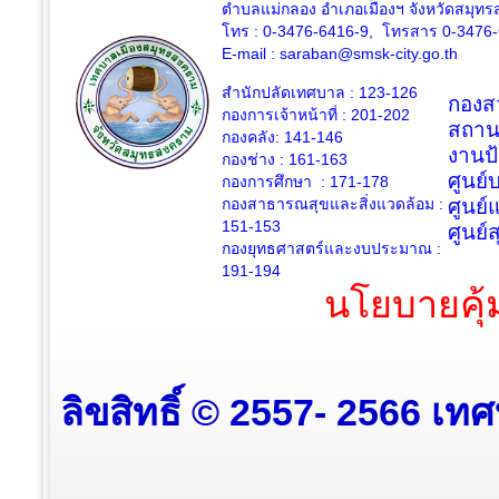
ตำบลแม่กลอง อำเภอเมืองฯ จังหวัดสมุ
โทร : 0-3476-6416-9, โทรสาร 0-3476
E-mail :
saraban@smsk-city.go.th
สำนักปลัดเทศบาล : 123-126
กองสว
กองการเจ้าหน้าที่ : 201-202
สถาน
กองคลัง: 141-146
งานป
กองช่าง :
161-163
ศูนย
กองการศึกษา : 171-178
กองสาธารณสุขและสิ่งแวดล้อม :
ศูนย์
151-153
ศูนย์
กองยุทธศาสตร์และงบประมาณ :
191-194
นโยบายคุ้
ลิขสิทธิ์ © 2557- 2566 เท