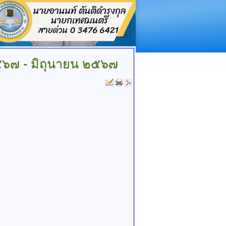
๒๕๖๗ - มิถุนายน ๒๕๖๗