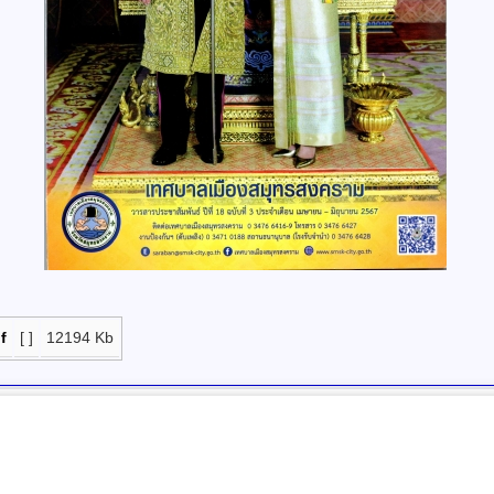
f
[ ]
12194 Kb