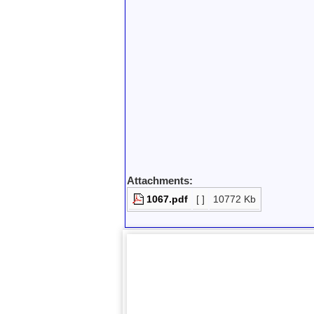
Attachments:
1067.pdf
[ ]
10772 Kb