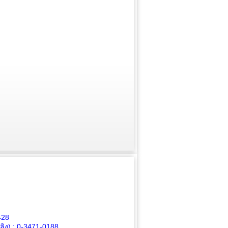
428
ิง) :
0-3471-0188