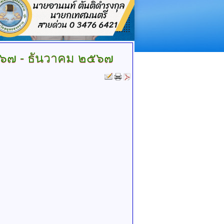
๒๕๖๗ - ธันวาคม ๒๕๖๗