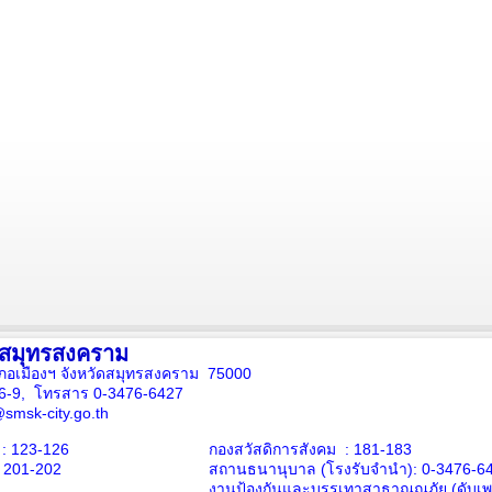
งสมุทรสงคราม
ภอเมืองฯ จังหวัดสมุทรสงคราม 75000
16-9, โทรสาร 0-3476-6427
smsk-city.go.th
: 123-126
กองสวัสดิการสังคม : 181-183
: 201-202
สถานธนานุบาล
(โรงรับจำนำ):
0-3476-6
งานป้องกันและบรรเทาสาธาณณภัย (ดับเพล