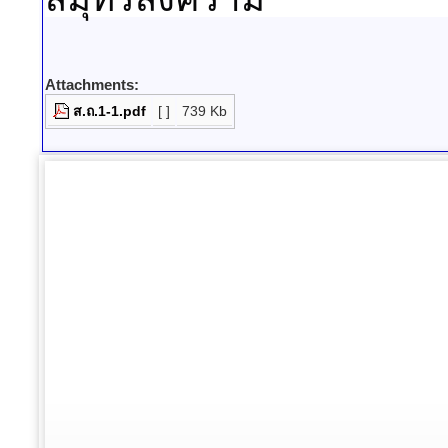
Attachments:
ส.ถ.1-1.pdf
[ ]
739 Kb