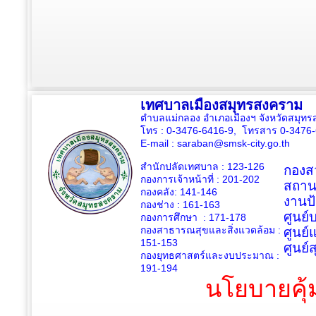
เทศบาลเมืองสมุทรสงคราม
ตำบลแม่กลอง อำเภอเมืองฯ จังหวัดสมุ
โทร : 0-3476-6416-9, โทรสาร 0-3476
E-mail :
saraban@smsk-city.go.th
สำนักปลัดเทศบาล : 123-126
กองสว
กองการเจ้าหน้าที่ : 201-202
สถาน
กองคลัง: 141-146
งานป
กองช่าง :
161-163
ศูนย
กองการศึกษา : 171-178
กองสาธารณสุขและสิ่งแวดล้อม :
ศูนย์
151-153
ศูนย์
กองยุทธศาสตร์และงบประมาณ :
191-194
นโยบายคุ้