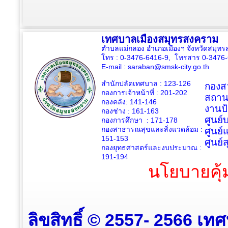
เทศบาลเมืองสมุทรสงคราม
ตำบลแม่กลอง อำเภอเมืองฯ จังหวัดสมุ
โทร : 0-3476-6416-9, โทรสาร 0-3476
E-mail :
saraban@smsk-city.go.th
สำนักปลัดเทศบาล : 123-126
กองสว
กองการเจ้าหน้าที่ : 201-202
สถาน
กองคลัง: 141-146
งานป
กองช่าง :
161-163
ศูนย
กองการศึกษา : 171-178
กองสาธารณสุขและสิ่งแวดล้อม :
ศูนย์
151-153
ศูนย์
กองยุทธศาสตร์และงบประมาณ :
191-194
นโยบายคุ้
ลิขสิทธิ์ © 2557- 2566 เท