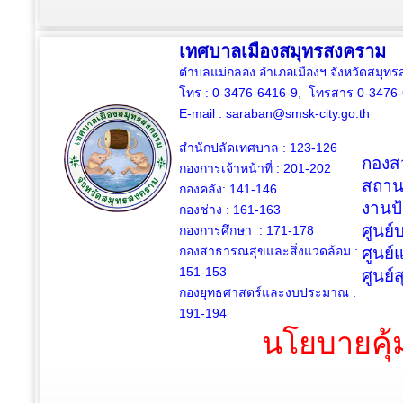
เทศบาลเมืองสมุทรสงคราม
ตำบลแม่กลอง อำเภอเมืองฯ จังหวัดสมุ
โทร : 0-3476-6416-9, โทรสาร 0-3476
E-mail :
saraban@smsk-city.go.th
สำนักปลัดเทศบาล : 123-126
กองสว
กองการเจ้าหน้าที่ : 201-202
สถาน
กองคลัง: 141-146
งานป
กองช่าง :
161-163
ศูนย
กองการศึกษา : 171-178
กองสาธารณสุขและสิ่งแวดล้อม :
ศูนย์
151-153
ศูนย์
กองยุทธศาสตร์และงบประมาณ :
191-194
นโยบายคุ้