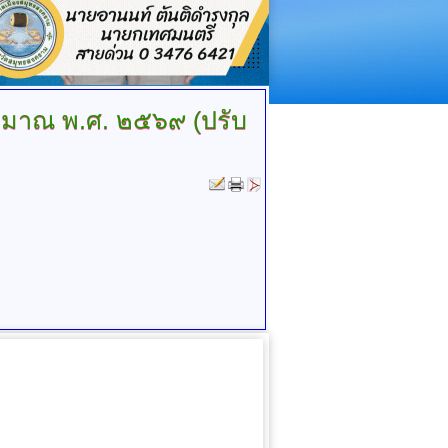
มาณ พ.ศ. ๒๕๖๙ (ปรับ