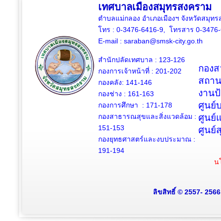
เทศบาลเมืองสมุทรสงคราม
ตำบลแม่กลอง อำเภอเมืองฯ จังหวัดสมุ
โทร : 0-3476-6416-9, โทรสาร 0-3476
E-mail :
saraban@smsk-city.go.th
สำนักปลัดเทศบาล : 123-126
กองสว
กองการเจ้าหน้าที่ : 201-202
สถาน
กองคลัง: 141-146
งานป
กองช่าง :
161-163
ศูนย
กองการศึกษา : 171-178
กองสาธารณสุขและสิ่งแวดล้อม :
ศูนย์
151-153
ศูนย์
กองยุทธศาสตร์และงบประมาณ :
191-194
นโ
ลิขสิทธิ์ © 2557- 256