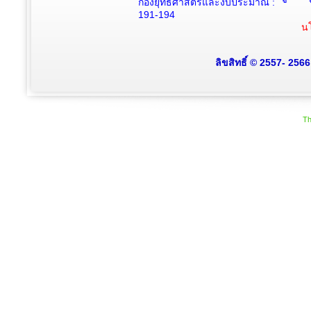
กองยุทธศาสตร์และงบประมาณ :
191-194
นโ
ลิขสิทธิ์ © 2557- 256
Th