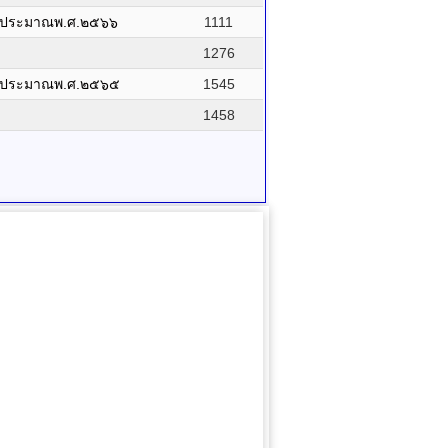
งบประมาณพ.ศ.๒๕๖๖
1111
1276
งบประมาณพ.ศ.๒๕๖๕
1545
1458