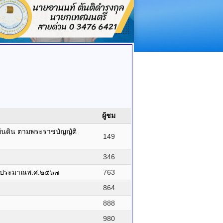
ผู้ชม
่นดิน ตามพระราชบัญญัติ
149
346
งบประมาณพ.ศ.๒๕๖๗
763
864
888
980