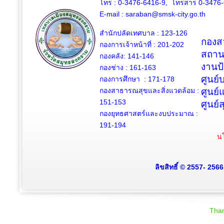
โทร : 0-3476-6416-9, โทรสาร 0-3476
E-mail :
saraban@smsk-city.go.th
สำนักปลัดเทศบาล : 123-126
กองสว
กองการเจ้าหน้าที่ : 201-202
สถาน
กองคลัง: 141-146
งานป
กองช่าง :
161-163
ศูนย
กองการศึกษา : 171-178
กองสาธารณสุขและสิ่งแวดล้อม :
ศูนย์
151-153
ศูนย์
กองยุทธศาสตร์และงบประมาณ :
191-194
นโ
ลิขสิทธิ์ © 2557- 256
Than