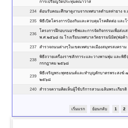
การเปรียญวัดประทุมคณาวาส
234
ต้อนรับคณะศึกษาดูงานจากเทศบาลตำบลท่ายาง จ.เพ
235
พิธีเปิดโครงการป้องกันและควบคุมโรคติดต่อ และ
โครงการฝึกอบรมอาชีพและการจัดกิจกรรมเพื่อส่
236
พ.ศ.๒๕๖๘ ณ โรงเรียนเทศบาลวัดธรรมนิมิต(พ่อค้าอ
237
สำรวจถนนต่างๆในเขตเทศบาลเมืองสมุทรสงคราม
พิธีถวายเครื่องราชสักการะและวางพานพุ่ม และพิ
238
กรกฎาคม ๒๕๖๘
พิธีเจริญพระพุทธมนต์และทำบุญตักบาตรพระสงฆ์
239
๒๕๖๘
240
สำรวจความคิดเห็นผู้ใช้บริการสวนเฉลิมพระเกียร
เริ่มแรก
ย้อนกลับ
1
2