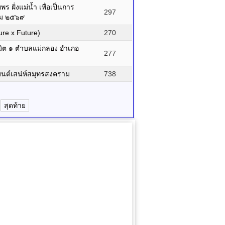
ฝั่งแม่น้ำ เพื่อเป็นการ
297
าคม ๒๕๖๙
re x Future)
270
มิต ๑ ตำบลแม่กลอง อำเภอ
277
นต์เสน่ห์สมุทรสงคราม
738
สุดท้าย