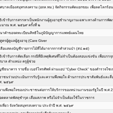
เทศบาลเมืองสมุทรสงคราม (อถล.ทม.) จัดกิจกรรมคัดแยกขยะ เพื่อลดโลกร้
มีสิทธิเข้ารับการสรรหาเป็นพนักงานผู้สูงอายุชำนาญงานเฉพาะทางด้านการพ
าณ พ.ศ. ๒๕๖๙ ครั้งที่ ๒
ณาคําขอจดทะเบียนสิทธิในภูมิปัญญาการแพทย์แผนไทย
รผู้ดูแลผู้สูงอายุ (Care Giver
งสือแสดงบัญชีรายการไม้ที่ได้มาจากการทำสวนป่า (สป.๑๕)
ิทธิเข้ารับการคัดเลือก กรณีที่มีเหตุพิเศษที่ไม่จำเป็นต้องสอบแข่งขัน เพื่อบ
ศบาล ตำแหน่ง ครูผู้ช่วย
ญชีธนาคาร รายชื่อ เบอร์โทรศัพท์ ผ่านแอป “Cyber Check” ของตำรวจไซเบ
าชนร่วมประเมินการรับรู้และความพึงพอใจ ด้านการประชาสัมพันธ์และสื
.ศ. ๒๕๖๙
วามพึงพอใจของประชาชนต่อการให้บริการของหน่วนงานของรัฐในปี พ.ศ.
อดตลาดพัสดุชำรุด เสื่อมสภาพ หรือไม่จำเป็นต้องใช้ในราชการ
งเที่ยว จังหวัดสมุทรสงคราม ประจำปี พ.ศ. ๒๕๖๙