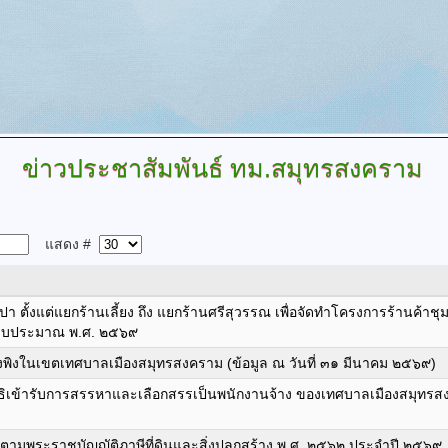
ข่าวประชาสัมพันธ์ ทม.สมุทรสงคราม
แสดง #
ปา ตั้งแต่แยกร้านเลี้ยง ถึง แยกร้านศรีสุวรรณ เพื่อจัดทำโครงการร้านค้
ีงบประมาณ พ.ศ. ๒๕๖๙
วะพึ่งพิงในเขตเทศบาลเมืองสมุทรสงคราม (ข้อมูล ณ วันที่ ๓๑ มีนาคม ๒๕๖๙)
มีสิทธิเข้ารับการสรรหาและเลือกสรรเป็นพนักงานจ้าง ของเทศบาลเมืองสมุ
มพระราชบัญญัติภาษีที่ดินและสิ่งปลูกสร้าง พ.ศ. ๒๕๖๒ ประจำปี ๒๕๖๙