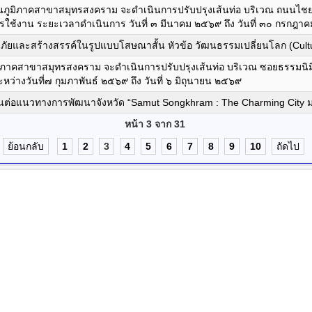
นภูมิภาคสาขาสมุทรสงคราม จะดำเนินการปรับปรุงเส้นท่อ บริเวณ ถนนไชยพร 
ใช้งาน ระยะเวลาดำเนินการ วันที่ ๓ มีนาคม ๒๕๖๙ ถึง วันที่ ๓๐ กรกฎ
ัยและสร้างสรรค์ในรูปแบบโสษณาสั้น หัวข้อ วัฒนธรรมเปลี่ยนโลก (Cultu
มิภาคสาขาสมุทรสงคราม จะดำเนินการปรับปรุงเส้นท่อ บริเวณ ซอยธรรมนิ
หว่างวันที่๗ กุมภาพันธ์ ๒๕๖๙ ถึง วันที่ ๖ มิถุนายน ๒๕๖๙
นต่อแนวทางการพัฒนาจังหวัด “Samut Songkhram : The Charming City ม
หน้า 3 จาก 31
ย้อนกลับ
1
2
3
4
5
6
7
8
9
10
ถัดไป