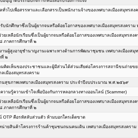
ใบอนุญาตประกอบกิจการ/หนังสือรับรองการแจ้ง
คคลทั่วไปเพื่อสรรหาและเลือกสรรเป็นพนักงานจ้างของเทศบาลเมืองสมุทร
ับนักศึกษาซึ่งเป็นผู้ยากจนหรือด้อยโอกาสของเทศบาลเมืองสมุทรสงคราม
่วยเหลือนักเรียนซึ่งเป็นผู้ยากจนหรือด้อยโอกาสของเทศบาลเมืองสมุทรสงคร
 ภาคการศึกษาที่ ๒
นักงานผู้สูงอายุชำนาญงานเฉพาะทางด้านการพัฒนาชุมชน เทศบาลเมืองสม
ี่ ๒
วามคิดเห็นของประชาชนและผู้มีส่วนได้ส่วนเสียต่อโครงการสถานีขนถ่ายขย
ศบาลเมืองสมุทรสงคราม
้นำด้านสุขภาพเทศบาลเมืองสมุทรสงคราม ประจำปีงบประมาณ พ.ศ.๒๕๖๙
งความรู้ความเข้าใจเพื่อป้องกันการหลอกลวงทางออนไลน์ (Scammer)
่วยเหลือนักเรียนซึ่งเป็นผู้ยากจนหรือด้อยโอกาสของเทศบาลเมืองสมุทรสงคร
 ภาคการศึกษาที่ ๒
 OTP คือรหัสลับส่วนตัว ห้ามบอกใครเด็ดขาด
้จำหน่ายสินค้าโครงการร้านค้าชุมชนถนนคนเดิน เทศบาลเมืองสมุทรสงครา