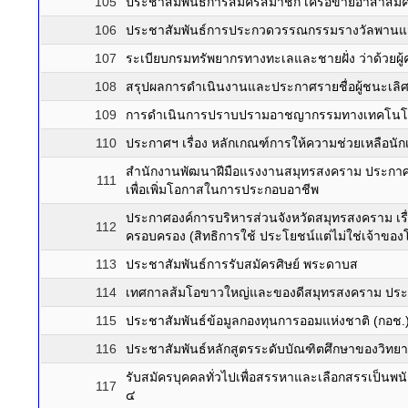
105
ประชาสัมพันธ์การสมัครสมาชิก เครือข่ายอาสาสมัคร
106
ประชาสัมพันธ์การประกวดวรรณกรรมรางวัลพานแว
107
ระเบียบกรมทรัพยากรทางทะเลและชายฝั่ง ว่าด้วยผู้
108
สรุปผลการดำเนินงานและประกาศรายชื่อผู้ชนะเลิศ โ
109
การดำเนินการปราบปรามอาชญากรรมทางเทคโนโลยี 
110
ประกาศฯ เรื่อง หลักเกณฑ์การให้ความช่วยเหลือนั
สำนักงานพัฒนาฝีมือแรงงานสมุทรสงคราม ประกาศ เ
111
เพื่อเพิ่มโอกาสในการประกอบอาชีพ
ประกาศองค์การบริหารส่วนจังหวัดสมุทรสงคราม เรื่อ
112
ครอบครอง (สิทธิการใช้ ประโยชน์แต่ไม่ใช่เจ้าของ
113
ประชาสัมพันธ์การรับสมัครศิษย์ พระดาบส
114
เทศกาลส้มโอขาวใหญ่และของดีสมุทรสงคราม ประจำ
115
ประชาสัมพันธ์ข้อมูลกองทุนการออมแห่งชาติ (กอช.
116
ประชาสัมพันธ์หลักสูตรระดับบัณฑิตศึกษาของวิทย
รับสมัครบุคคลทั่วไปเพื่อสรรหาและเลือกสรรเป็นพ
117
๔