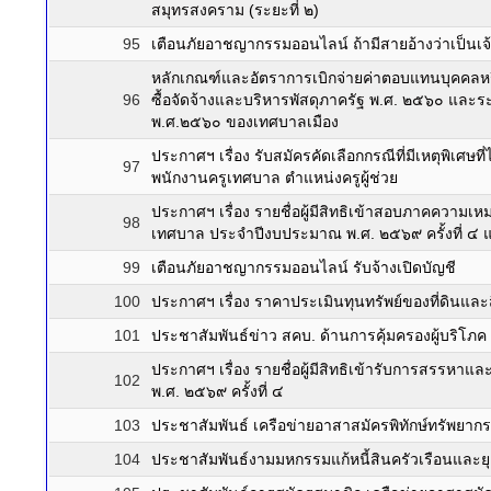
สมุทรสงคราม (ระยะที่ ๒)
95
เตือนภัยอาชญากรรมออนไลน์ ถ้ามีสายอ้างว่าเป็นเจ้า
หลักเกณฑ์และอัตราการเบิกจ่ายค่าตอบแทนบุคคลหรือค
96
ซื้อจัดจ้างและบริหารพัสดุภาครัฐ พ.ศ. ๒๕๖๐ และร
พ.ศ.๒๕๖๐ ของเทศบาลเมือง
ประกาศฯ เรื่อง รับสมัครคัดเลือกกรณีที่มีเหตุพิเศษท
97
พนักงานครูเทศบาล ตำแหน่งครูผู้ช่วย
ประกาศฯ เรื่อง รายชื่อผู้มีสิทธิเข้าสอบภาคควา
98
เทศบาล ประจำปีงบประมาณ พ.ศ. ๒๕๖๙ ครั้งที่ ๔ 
99
เตือนภัยอาชญากรรมออนไลน์ รับจ้างเปิดบัญชี
100
ประกาศฯ เรื่อง ราคาประเมินทุนทรัพย์ของที่ดินแล
101
ประชาสัมพันธ์ข่าว สคบ. ด้านการคุ้มครองผู้บริโภค 
ประกาศฯ เรื่อง รายชื่อผู้มีสิทธิเข้ารับการสรร
102
พ.ศ. ๒๕๖๙ ครั้งที่ ๔
103
ประชาสัมพันธ์ เครือข่ายอาสาสมัครพิทักษ์ทรัพยาก
104
ประชาสัมพันธ์งามมหกรรมแก้หนี้สินครัวเรือนและ