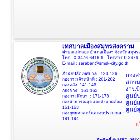
เทศบาลเมืองสมุทรสงคราม
ตำบลแม่กลอง อำเภอเมืองฯ จังหวัดสมุ
โทร : 0-3476-6416-9, โทรสาร 0-3476
E-mail :
saraban@smsk-city.go.th
สำนักปลัดเทศบาล : 123-126
กองสว
กองการเจ้าหน้าที่ : 201-202
สถาน
กองคลัง: 141-146
งานป
กองช่าง :
161-163
ศูนย
กองการศึกษา : 171-178
กองสาธารณสุขและสิ่งแวดล้อม :
ศูนย์
151-153
ศูนย์
กองยุทธศาสตร์และงบประมาณ :
191-194
นโ