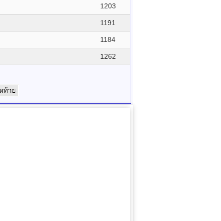
1203
1191
1184
1262
ุดท้าย