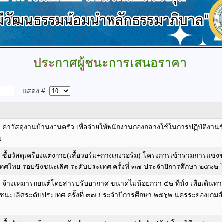
ประกาศผู้ชนะการเสนอราคา
แสดง #
ค่าวัสดุงานบ้านงานครัว เพื่อจ่ายให้พนักงานกองกลางใช้ในการปฏิบัติง
ง
้อวัสดุเครื่องแต่งกาย(เสื้อวอร์ม+กางเกงวอร์ม) โครงการเข้าร่วมการแข่งข
เทศไทย รอบชิงชนะเลิศ ระดับประเทศ ครั้งที่ ๓๗ ประจำปีการศึกษา ๒๕๖๒ 
้างเหมารถยนต์โดยสารปรับอากาศ ขนาดไม่น้อยกว่า ๔๒ ที่นั่ง เพื่อเดินทา
นะเลิศระดับประเทศ ครั้งที่ ๓๗ ประจำปีการศึกษา ๒๕๖๒ นครระยองเกมส์