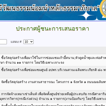
ประกาศผู้ชนะการเสนอราคา
แสดง #
้อวัสดุก่อสร้างเพื่อมาใช้ในการซ่อมแซมเก้าอี้สนาม,หัวดูดน้ำพุและท่อส
รษา จำนวน ๑๑ รายการ โดยวิธีเฉพาะเจาะจง
ื้อวัสดุก่อสร้างเพื่อซ่อมแซมศูนย์ อปพร.บริเวณสวนเฉลิมพระเกียรติ ๘
จัดซื้อวัสดุก่อสร้าง งานสวนสาธารณะ โครงการ ๑ จังหวัด ๑ ถนนฌฉลิมพ
รจัดจ้างเหมาเช่าเต็นท์ เพื่อจัดตั้งศูนย์ช่วยเหลือผู้ประสบภัย กรณีศาลา
สมุทรวรวิหาร(กรณีเร่งด่วน) จำนวน ๑ รายการ(งานป้องกันฯ) โดยวิธีเฉพาะ