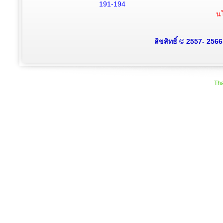
191-194
นโ
ลิขสิทธิ์ © 2557- 256
Tha