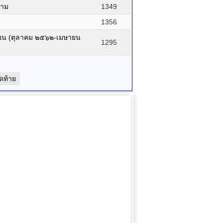
ราม
1349
1356
ือน (ตุลาคม ๒๕๖๒-เมษายน
1295
ุดท้าย