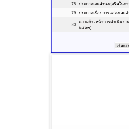
78
ประกาศเจตจำนงสุจริตในก
79
ประกาศเรื่อง การแสดงเจตจ
ความก้าวหน้าการดำเนินงาน
80
๒๕๖๓)
เริ่มแร