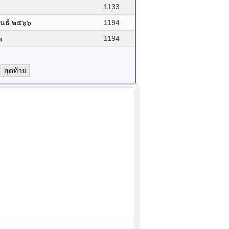
1133
ันธ์ ๒๕๖๖
1194
๖
1194
สุดท้าย