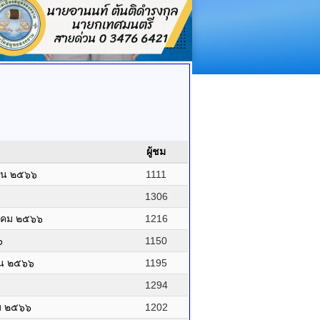
ผู้ชม
ายน ๒๕๖๖
1111
1306
ภาคม ๒๕๖๖
1216
๖
1150
ยน ๒๕๖๖
1195
1294
คม ๒๕๖๖
1202