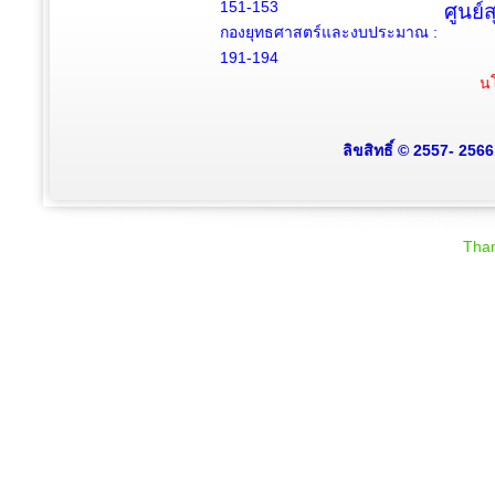
151-153
ศูนย์
กองยุทธศาสตร์และงบประมาณ :
191-194
นโ
ลิขสิทธิ์ © 2557- 256
Than