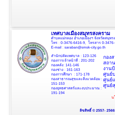
เทศบาลเมืองสมุทรสงคราม
ตำบลแม่กลอง อำเภอเมืองฯ จังหวัดสมุ
โทร : 0-3476-6416-9, โทรสาร 0-3476
E-mail :
saraban@smsk-city.go.th
สำนักปลัดเทศบาล : 123-126
กองสว
กองการเจ้าหน้าที่ : 201-202
สถาน
กองคลัง: 141-146
งานป
กองช่าง :
161-163
ศูนย
กองการศึกษา : 171-178
กองสาธารณสุขและสิ่งแวดล้อม :
ศูนย์
151-153
ศูนย์
กองยุทธศาสตร์และงบประมาณ :
191-194
นโ
ลิขสิทธิ์ © 2557- 256