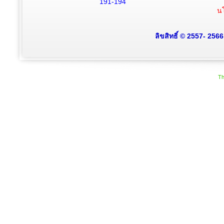
191-194
นโ
ลิขสิทธิ์ © 2557- 256
Th