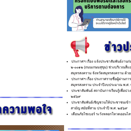
ประกาศฯ เรื่อง แจ้งประชาสัมพันธ์งานก
๒-๐๐๑๒ (ถนนเกษมสุขุม) ช่วงบริเวณสี
สมุทรสงคราม จังหวัดสมุทรสงคราม ด้วยว
ประกาศฯ เรื่อง ประกาศรายชื่อผู้ผ่าน
สมุทรสงคราม ประจำปีงบประมาณ พ.ศ. ๒๕
ประชาสัมพันธ์ สถาบันการเรียนรู้เพื่อป
๒๕๖๙
ประชาสัมพันธ์เชิญชวนให้ประชาชนเข้า
สามัญ สมัยที่สาม ประจำปี พ.ศ. ๒๕๖๙
เตือนภัยไซเบอร์ ระวังหลอกโหวตออนไล