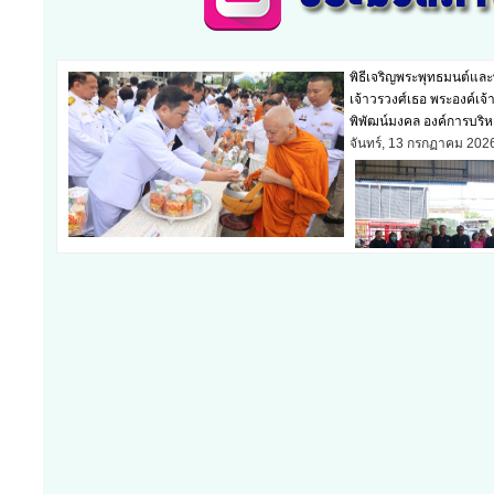
พิธีเจริญพระพุทธมนต์แล
เจ้าวรวงศ์เธอ พระองค์เ
พิพัฒน์มงคล องค์การบริ
จันทร์, 13 กรกฏาคม 202
เดือนกรกฎาคม ๒๕๖๙ ณ 
พุธ, 08 กรกฏาคม 2026