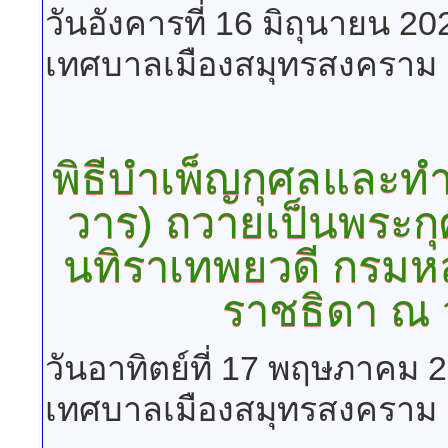
วันอังคารที่ 16 มิถุนายน 2
เทศบาลเมืองสมุทรสงคราม
พิธีบำเพ็ญกุศลและท
วาร) ถวายเป็นพระกุศ
นทิราเทพยวดี กรมหล
ราชธิดา ณ 
วันอาทิตย์ที่ 17 พฤษภาคม 
เทศบาลเมืองสมุทรสงคราม