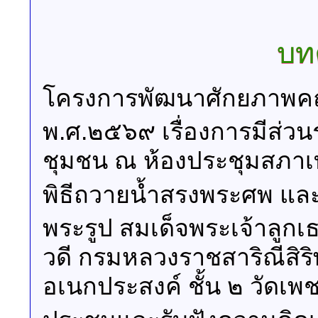
บทค
โครงการพัฒนาศักยภาพค
พ.ศ.๒๕๖๙ เรื่องการมีส่ว
ชุมชน ณ ห้องประชุมสภา
พิธีถวายน้ำสรงพระศพ แล
พระรูป สมเด็จพระเจ้าลูกเ
วดี กรมหลวงราชสาริณีสิร
อเนกประสงค์ ชั้น ๒ วัดเพ