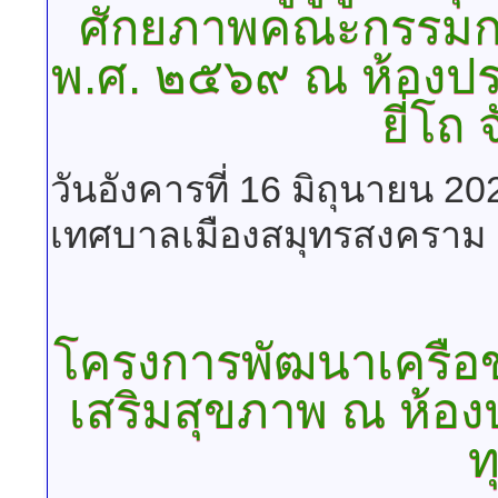
ศักยภาพคณะกรรมก
พ.ศ. ๒๕๖๙ ณ ห้องประ
ยี่โถ
วันอังคารที่ 16 มิถุนายน 2
เทศบาลเมืองสมุทรสงคราม
โครงการพัฒนาเครือข
เสริมสุขภาพ ณ ห้อ
ท