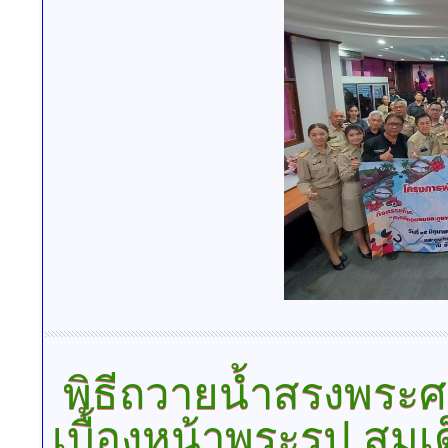
พิธีถวายน้ำสรงพระ
เบื้องหน้าพระรูป สมเด